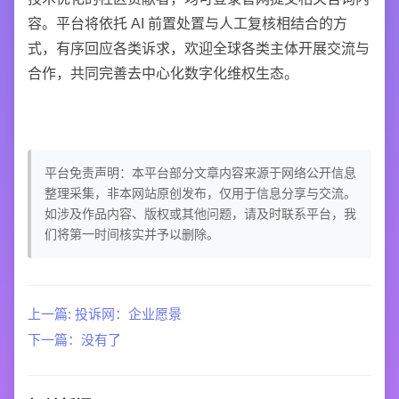
容。平台将依托 AI 前置处置与人工复核相结合的方
式，有序回应各类诉求，欢迎全球各类主体开展交流与
合作，共同完善去中心化数字化维权生态。
平台免责声明：本平台部分文章内容来源于网络公开信息
整理采集，非本网站原创发布，仅用于信息分享与交流。
如涉及作品内容、版权或其他问题，请及时联系平台，我
们将第一时间核实并予以删除。
上一篇: 投诉网：企业愿景
下一篇：没有了